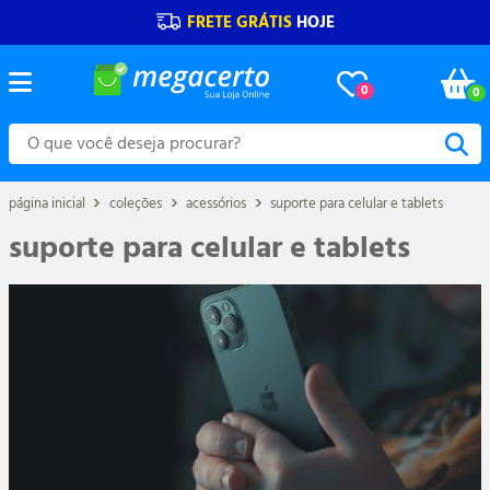
FRETE GRÁTIS
HOJE
0
0
página inicial
coleções
acessórios
suporte para celular e tablets
suporte para celular e tablets