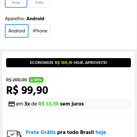
Rosa
Preto
Aparelho:
Android
Android
iPhone
ECONOMIZE
R$ 100,10
HOJE. APROVEITE!
R$ 200,00
50%
R$ 99,90
em
3
x
de
R$ 33,30
sem juros
Frete Grátis
pra todo Brasil
hoje