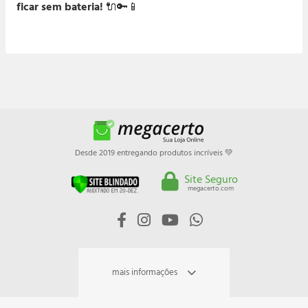
ficar sem bateria!
🔌🔑📱
Desde 2019 entregando produtos incríveis 💚
Site Seguro
megacerto.com
mais informações