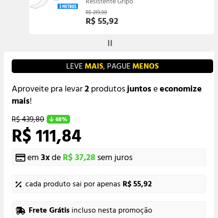
Resistente Gripo
R$ 219,90
R$ 55,92
LEVE
MAIS
, PAGUE
MENOS
Aproveite pra levar
2
produtos
juntos
e
economize
mais
!
R$ 439,80
68%
R$ 111,84
em
3
x
de
R$ 37,28
sem juros
cada produto sai por apenas
R$ 55,92
Frete Grátis
incluso nesta promoção