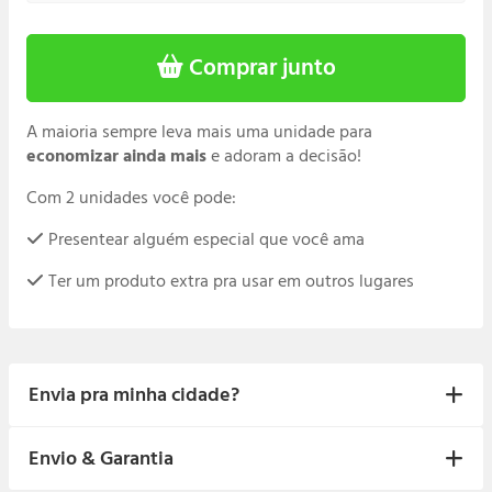
¡
Comprar junto
A maioria sempre leva mais uma unidade para
economizar ainda mais
e adoram a decisão!
Com 2 unidades você pode:
Presentear alguém especial que você ama
Ter um produto extra pra usar em outros lugares
Envia pra minha cidade?
Sim,
Envio & Garantia
enviamos para qualquer lugar do Brasil
. Seja
capital, interior ou zona rural. Enviamos e
chega grátis na