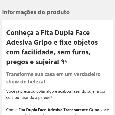
sua casa
sem nenhuma taxa adicional. Faça sua compra
Frete Grátis
Não importa onde você mora, o frete é grátis pra
agora com tranquilidade que enviamos pra você!
Informações do produto
todo o Brasil. Tá em qualquer canto do Brasil?
Pode comprar! O frete é grátis pra você.
Prazo de
A maioria dos pedidos é enviado em até 1 dia
Conheça a Fita Dupla Face
útil e entregue entre 5 a 10 dias úteis.
Entrega
Adesiva Gripo e fixe objetos
Garantia
100% de satisfação garantida
com facilidade, sem furos,
Receba sua compra ou nossa equipe devolverá
todo seu dinheiro de volta na sua conta na hora.
pregos e sujeira! ✨
Caso você não goste de algum produto, você
tem o prazo de até 7 dias para trocar ou
devolver.
Transforme sua casa em um verdadeiro
show de beleza!
Entrega
Segura
Você já precisou colar algo e acabou fazendo sujeira com
cola ou furando a parede?
Com a
Fita Dupla Face Adesiva Transparente Gripo
você