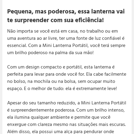
todo seu dinheiro de volta na sua conta na hora.
Caso você não goste de algum produto, você
Pequena, mas poderosa, essa lanterna vai
tem o prazo de até 7 dias para trocar ou
te surpreender com sua eficiência!
devolver.
Não importa se você está em casa, no trabalho ou em
Entrega
uma aventura ao ar livre, ter uma fonte de luz confiável é
Segura
essencial. Com a Mini Lanterna Portátil, você terá sempre
um brilho poderoso na palma da sua mão!
Com um design compacto e portátil, esta lanterna é
perfeita para levar para onde você for. Ela cabe facilmente
no bolso, na mochila ou na bolsa, sem ocupar muito
espaço. E o melhor de tudo: ela é extremamente leve!
Apesar do seu tamanho reduzido, a Mini Lanterna Portátil
é surpreendentemente poderosa. Com um brilho intenso,
ela ilumina qualquer ambiente e permite que você
enxergue com clareza mesmo nas situações mais escuras.
Além disso, ela possui uma alça para pendurar onde