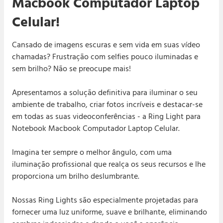
Macbook Computador Laptop
Receba sua compra ou nossa equipe devolverá
todo seu dinheiro de volta na sua conta na hora.
Celular!
Caso você não goste de algum produto, você
tem o prazo de até 7 dias para trocar ou
devolver.
Cansado de imagens escuras e sem vida em suas vídeo
chamadas? Frustração com selfies pouco iluminadas e
Entrega
sem brilho? Não se preocupe mais!
Segura
Apresentamos a solução definitiva para iluminar o seu
ambiente de trabalho, criar fotos incríveis e destacar-se
em todas as suas videoconferências - a Ring Light para
Notebook Macbook Computador Laptop Celular.
Imagina ter sempre o melhor ângulo, com uma
iluminação profissional que realça os seus recursos e lhe
proporciona um brilho deslumbrante.
Nossas Ring Lights são especialmente projetadas para
fornecer uma luz uniforme, suave e brilhante, eliminando